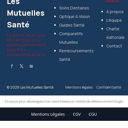
Les
MÉDIA
Soins Dentaires
Mutuelles
À propos
Optique & Vision
L'équipe
Santé
Guides Santé
Charte
Comparatifs
LE GUIDE PRATIQUE
éditoriale
DES MUTUELLES,
Mutuelles
COMPLÉMENTAIRES
Contact
SANTÉ ET
Remboursements
REMBOURSEMENTS
Santé
f
𝕏
≋
© 2026 Les Mutuelles Santé
Mentions légales
Confidentialité
En savoir plus :
développeur full-stack freelance
·
forfaits de référencement Google
Mentions Légales
·
CGV
·
CGU