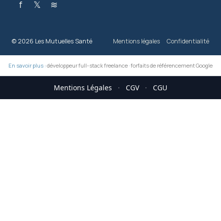
f
𝕏
≋
© 2026 Les Mutuelles Santé
Mentions légales
Confidentialité
En savoir plus :
développeur full-stack freelance
·
forfaits de référencement Google
Mentions Légales
·
CGV
·
CGU