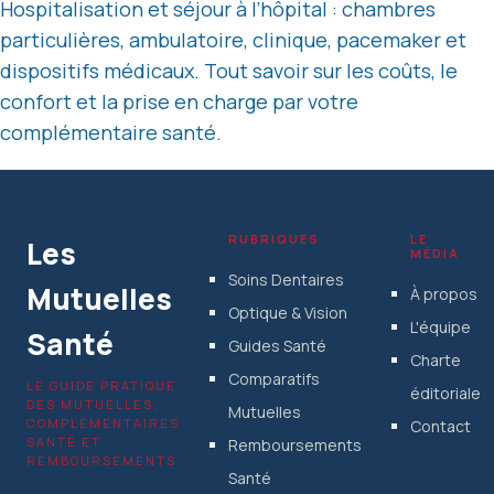
Hospitalisation et séjour à l’hôpital : chambres
particulières, ambulatoire, clinique, pacemaker et
dispositifs médicaux. Tout savoir sur les coûts, le
confort et la prise en charge par votre
complémentaire santé.
RUBRIQUES
LE
Les
MÉDIA
Soins Dentaires
Mutuelles
À propos
Optique & Vision
L'équipe
Santé
Guides Santé
Charte
Comparatifs
LE GUIDE PRATIQUE
éditoriale
DES MUTUELLES,
Mutuelles
COMPLÉMENTAIRES
Contact
SANTÉ ET
Remboursements
REMBOURSEMENTS
Santé