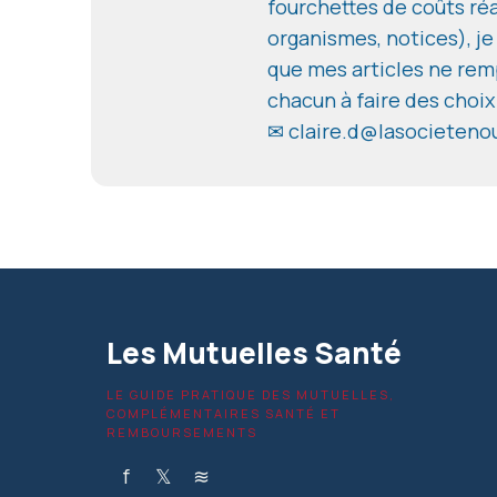
fourchettes de coûts réal
organismes, notices), je
que mes articles ne remp
chacun à faire des choix
✉ claire.d@lasocietenou
Les Mutuelles Santé
LE GUIDE PRATIQUE DES MUTUELLES,
COMPLÉMENTAIRES SANTÉ ET
REMBOURSEMENTS
f
𝕏
≋