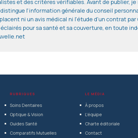
istes et des critères vérifiables. Avant de publier, j
 distingue l'information générale du conseil personn
lacent ni un avis médical ni l'étude d'un contrat par 
 éclairés pour sa santé et sa couverture, en toute i
velle.net
RUBRIQUES
LE MÉDIA
Soins Dentaires
À propos
Optique & Vision
L'équipe
Guides Santé
Charte éditoriale
Comparatifs Mutuelles
Contact