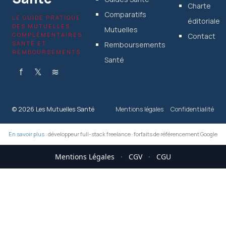
Charte
Comparatifs
LE GUIDE PRATIQUE
éditoriale
DES MUTUELLES,
Mutuelles
COMPLÉMENTAIRES
Contact
SANTÉ ET
Remboursements
REMBOURSEMENTS
Santé
f
𝕏
≋
© 2026 Les Mutuelles Santé
Mentions légales
Confidentialité
En savoir plus :
développeur full-stack freelance
·
forfaits de référencement Google
Mentions Légales
·
CGV
·
CGU