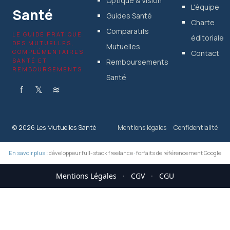
Optique & Vision
L'équipe
Santé
Guides Santé
Charte
Comparatifs
LE GUIDE PRATIQUE
éditoriale
DES MUTUELLES,
Mutuelles
COMPLÉMENTAIRES
Contact
SANTÉ ET
Remboursements
REMBOURSEMENTS
Santé
f
𝕏
≋
© 2026 Les Mutuelles Santé
Mentions légales
Confidentialité
En savoir plus :
développeur full-stack freelance
·
forfaits de référencement Google
Mentions Légales
·
CGV
·
CGU