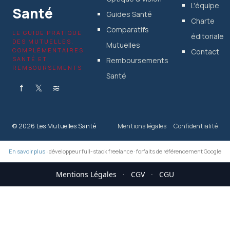
L'équipe
Santé
Guides Santé
Charte
Comparatifs
LE GUIDE PRATIQUE
éditoriale
DES MUTUELLES,
Mutuelles
COMPLÉMENTAIRES
Contact
SANTÉ ET
Remboursements
REMBOURSEMENTS
Santé
f
𝕏
≋
© 2026 Les Mutuelles Santé
Mentions légales
Confidentialité
En savoir plus :
développeur full-stack freelance
·
forfaits de référencement Google
Mentions Légales
·
CGV
·
CGU