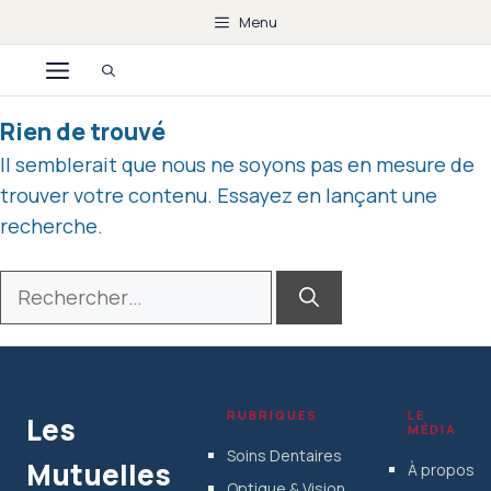
Aller
Menu
au
Menu
contenu
Rien de trouvé
Il semblerait que nous ne soyons pas en mesure de
trouver votre contenu. Essayez en lançant une
recherche.
Rechercher :
RUBRIQUES
LE
Les
MÉDIA
Soins Dentaires
Mutuelles
À propos
Optique & Vision