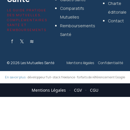
Charte
Comparatifs
LE GUIDE PRATIQUE
éditoriale
DES MUTUELLES,
Mutuelles
COMPLÉMENTAIRES
Contact
SANTÉ ET
Remboursements
REMBOURSEMENTS
Santé
f
𝕏
≋
© 2026 Les Mutuelles Santé
Mentions légales
Confidentialité
En savoir plus :
développeur full-stack freelance
·
forfaits de référencement Google
Mentions Légales
·
CGV
·
CGU