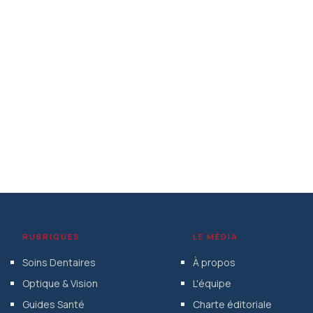
RUBRIQUES
LE MÉDIA
Soins Dentaires
À propos
Optique & Vision
L'équipe
Guides Santé
Charte éditoriale