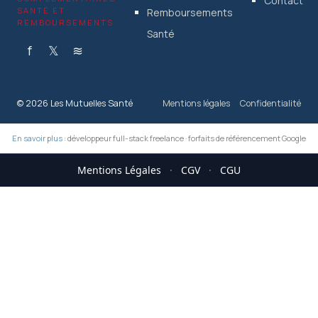
Contact
SANTÉ ET
Remboursements
REMBOURSEMENTS
Santé
f
𝕏
≋
© 2026 Les Mutuelles Santé
Mentions légales
Confidentialité
En savoir plus :
développeur full-stack freelance
·
forfaits de référencement Google
Mentions Légales
·
CGV
·
CGU