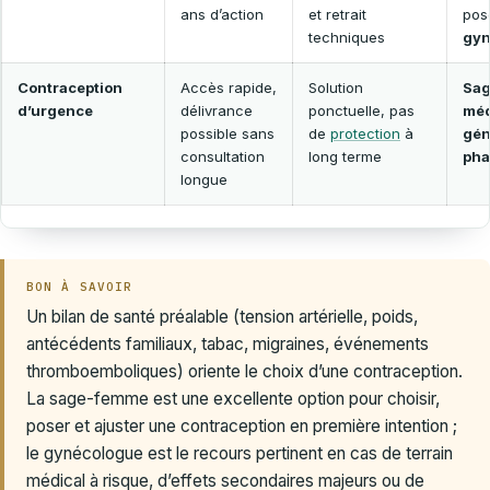
ans d’action
et retrait
pos
techniques
gyn
Contraception
Accès rapide,
Solution
Sa
d’urgence
délivrance
ponctuelle, pas
méd
possible sans
de
protection
à
gén
consultation
long terme
pha
longue
BON À SAVOIR
Un bilan de santé préalable (tension artérielle, poids,
antécédents familiaux, tabac, migraines, événements
thromboemboliques) oriente le choix d’une contraception.
La sage-femme est une excellente option pour choisir,
poser et ajuster une contraception en première intention ;
le gynécologue est le recours pertinent en cas de terrain
médical à risque, d’effets secondaires majeurs ou de