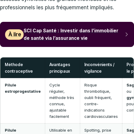
professionnels les plus fréquemment impliqués.
SCI Cap Santé : Investir dans l’immobilier
À lire
de santé via l’assurance vie
Méthode
Avantages
Inconvénients /
Pro
contraceptive
principaux
vigilance
le 
Pilule
Cycle
Risque
Sa
estroprogestative
régulier,
thrombotique,
ou
méthode très
oubli fréquent,
gyn
connue,
contre-
pou
ajustable
indications
com
facilement
cardiovasculaires
Pilule
Utilisable en
Spotting, prise
Sa