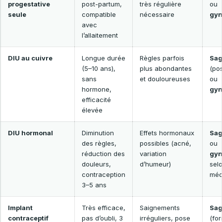
progestative
post-partum,
très régulière
ou
seule
compatible
nécessaire
gyn
avec
l’allaitement
DIU au cuivre
Longue durée
Règles parfois
Sa
(5–10 ans),
plus abondantes
(pos
sans
et douloureuses
ou
hormone,
gyn
efficacité
élevée
DIU hormonal
Diminution
Effets hormonaux
Sa
des règles,
possibles (acné,
ou
réduction des
variation
gyn
douleurs,
d’humeur)
sel
contraception
méd
3–5 ans
Implant
Très efficace,
Saignements
Sa
contraceptif
pas d’oubli, 3
irréguliers, pose
(fo