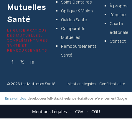
Soins Dentaires
Mutuelles
À propos
Optique & Vision
L'équipe
Santé
Guides Santé
Charte
Comparatifs
LE GUIDE PRATIQUE
éditoriale
DES MUTUELLES,
Mutuelles
COMPLÉMENTAIRES
Contact
SANTÉ ET
Remboursements
REMBOURSEMENTS
Santé
f
𝕏
≋
© 2026 Les Mutuelles Santé
Mentions légales
Confidentialité
En savoir plus :
développeur full-stack freelance
·
forfaits de référencement Google
Mentions Légales
·
CGV
·
CGU