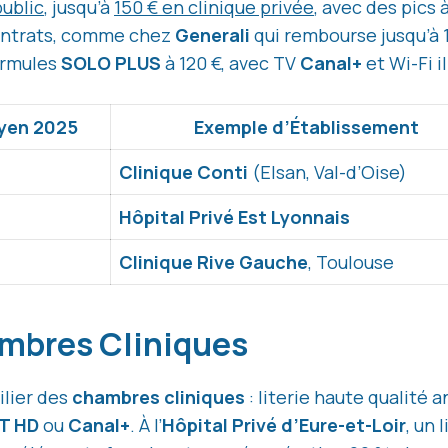
public
, jusqu’à
150 € en clinique privée
, avec des pics
ntrats, comme chez
Generali
qui rembourse jusqu’à 
ormules
SOLO PLUS
à 120 €, avec TV
Canal+
et Wi-Fi il
oyen 2025
Exemple d’Établissement
Clinique Conti
(Elsan, Val-d’Oise)
Hôpital Privé Est Lyonnais
Clinique Rive Gauche
, Toulouse
ambres Cliniques
ilier des
chambres cliniques
: literie haute qualité a
T HD
ou
Canal+
. À l’
Hôpital Privé d’Eure-et-Loir
, un 