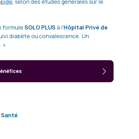
apide
, selon des études générales sur le
n formule
SOLO PLUS
à l’
Hôpital Privé de
 suivi diabète ou convalescence. Un
. »
bénéfices
 Santé
.