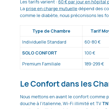
Les tarifs varient :
60 € par jour en hôpital 
La
prise en charge mutuelle
dépend des co
comme le diabète, nous préconisons les f
Type de Chambre
Tarif M
Individuelle Standard
60-80 €
SOLO CONFORT
100 €
Premium Familiale
189-299 €
Le Confort dans les Ch
Nous mettons en avant le confort comme p
douche à l’italienne, Wi-Fi illimité et TV
TN