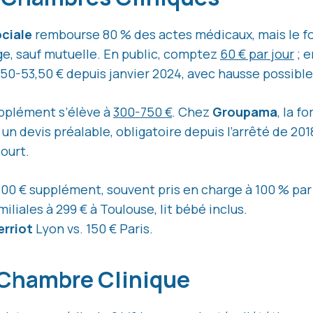
ciale
rembourse 80 % des actes médicaux, mais le for
ge, sauf mutuelle. En public, comptez
60 € par jour
; e
 50-53,50 € depuis janvier 2024, avec hausse possibl
supplément s’élève à
300-750 €
. Chez
Groupama
, la f
 un devis préalable, obligatoire depuis l’arrêté de 201
court.
500 € supplément, souvent pris en charge à 100 % pa
liales à 299 € à Toulouse, lit bébé inclus.
erriot
Lyon vs. 150 € Paris.
n Chambre Clinique