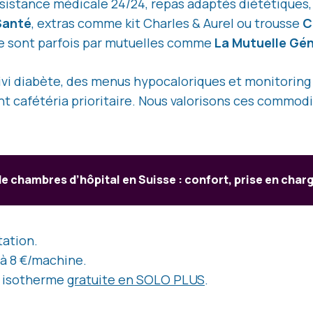
ssistance médicale 24/24, repas adaptés diététiques
Santé
, extras comme kit Charles & Aurel ou trousse
C
s le sont parfois par mutuelles comme
La Mutuelle Gén
ivi diabète, des menus hypocaloriques et monitoring
ent cafétéria prioritaire. Nous valorisons ces commodi
de chambres d’hôpital en Suisse : confort, prise en charg
tation.
 à 8 €/machine.
le isotherme
gratuite en SOLO PLUS
.