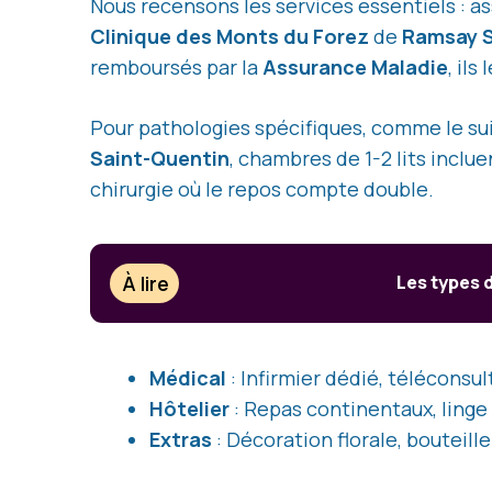
Nous recensons les services essentiels : a
Clinique des Monts du Forez
de
Ramsay 
remboursés par la
Assurance Maladie
, il
Pour pathologies spécifiques, comme le su
Saint-Quentin
, chambres de 1-2 lits inclu
chirurgie où le repos compte double.
À lire
Les types 
Médical
: Infirmier dédié, téléconsul
Hôtelier
: Repas continentaux, linge
Extras
: Décoration florale, bouteil