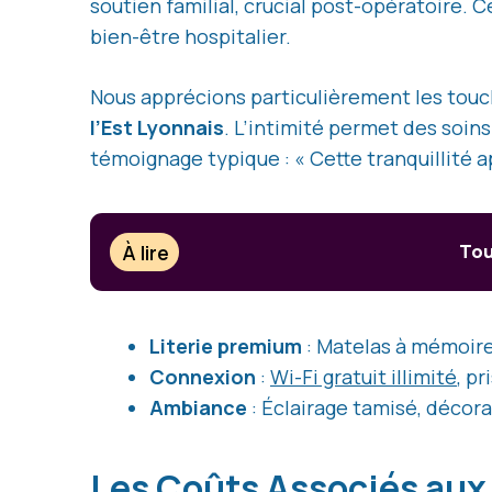
soutien familial, crucial post-opératoire.
bien-être hospitalier.
Nous apprécions particulièrement les tou
l’Est Lyonnais
. L’intimité permet des soins
témoignage typique : « Cette tranquillité 
À lire
Tou
Literie premium
: Matelas à mémoire
Connexion
:
Wi-Fi gratuit illimité
, p
Ambiance
: Éclairage tamisé, décor
Les Coûts Associés au