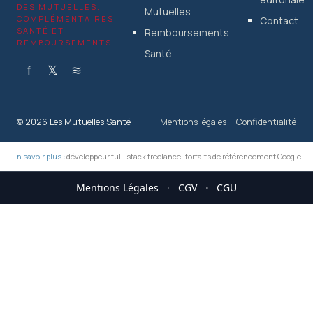
DES MUTUELLES,
Mutuelles
COMPLÉMENTAIRES
Contact
SANTÉ ET
Remboursements
REMBOURSEMENTS
Santé
f
𝕏
≋
© 2026 Les Mutuelles Santé
Mentions légales
Confidentialité
En savoir plus :
développeur full-stack freelance
·
forfaits de référencement Google
Mentions Légales
·
CGV
·
CGU