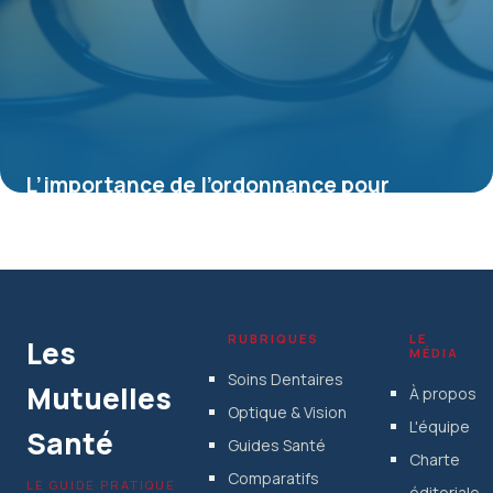
L’importance de l’ordonnance pour
lunettes : ce que tout porteur doit savoir
5 février 2026
RUBRIQUES
LE
Les
MÉDIA
Soins Dentaires
Mutuelles
À propos
Optique & Vision
L'équipe
Santé
Guides Santé
Charte
Comparatifs
LE GUIDE PRATIQUE
éditoriale