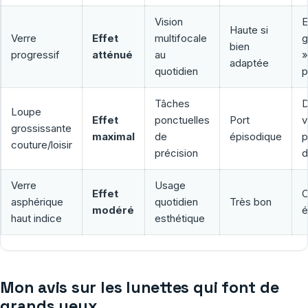
Vision
E
Haute si
Verre
Effet
multifocale
g
bien
progressif
atténué
au
»
adaptée
quotidien
p
Tâches
D
Loupe
Effet
ponctuelles
Port
v
grossissante
maximal
de
épisodique
p
couture/loisir
précision
d
Verre
Usage
Effet
C
asphérique
quotidien
Très bon
modéré
é
haut indice
esthétique
Mon avis sur les lunettes qui font de
grands yeux