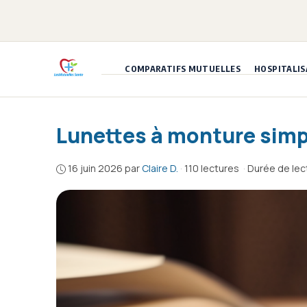
Aller
au
contenu
COMPARATIFS MUTUELLES
HOSPITALIS
Lunettes à monture simple
16 juin 2026
par
Claire D.
·
110 lectures
·
Durée de lect