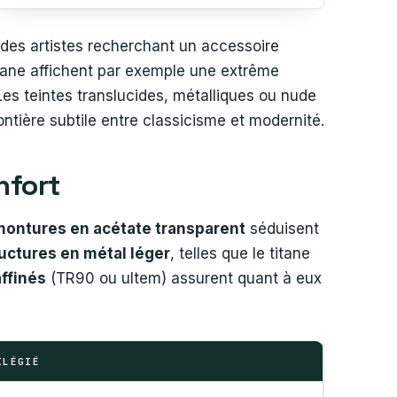
 des artistes recherchant un accessoire
itane affichent par exemple une extrême
 Les teintes translucides, métalliques ou nude
ontière subtile entre classicisme et modernité.
nfort
montures en acétate transparent
séduisent
uctures en métal léger
, telles que le titane
affinés
(TR90 ou ultem) assurent quant à eux
ILÉGIÉ