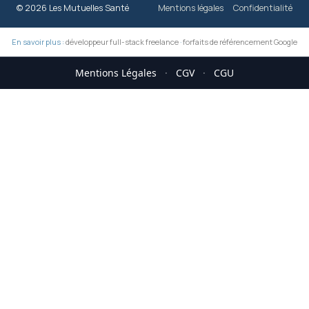
© 2026 Les Mutuelles Santé
Mentions légales
Confidentialité
En savoir plus :
développeur full-stack freelance
·
forfaits de référencement Google
Mentions Légales
·
CGV
·
CGU