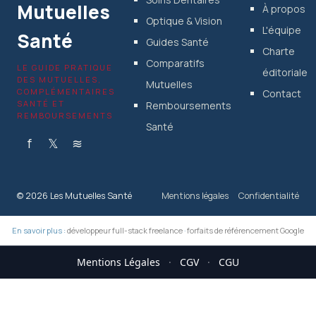
Mutuelles
À propos
Optique & Vision
L'équipe
Santé
Guides Santé
Charte
Comparatifs
LE GUIDE PRATIQUE
éditoriale
DES MUTUELLES,
Mutuelles
COMPLÉMENTAIRES
Contact
SANTÉ ET
Remboursements
REMBOURSEMENTS
Santé
f
𝕏
≋
© 2026 Les Mutuelles Santé
Mentions légales
Confidentialité
En savoir plus :
développeur full-stack freelance
·
forfaits de référencement Google
Mentions Légales
·
CGV
·
CGU