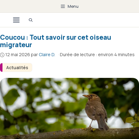
Aller
Menu
au
Menu
contenu
Coucou : Tout savoir sur cet oiseau
migrateur
12 mai 2026
par
Claire D.
·
Durée de lecture : environ 4 minutes
Actualités