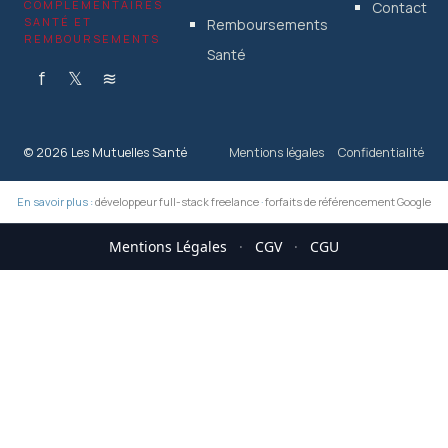
COMPLÉMENTAIRES
Contact
SANTÉ ET
Remboursements
REMBOURSEMENTS
Santé
f
𝕏
≋
© 2026 Les Mutuelles Santé
Mentions légales
Confidentialité
En savoir plus :
développeur full-stack freelance
·
forfaits de référencement Google
Mentions Légales
·
CGV
·
CGU