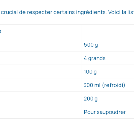
st crucial de respecter certains ingrédients. Voici la 
s
500 g
4 grands
100 g
300 ml (refroidi)
200 g
Pour saupoudrer