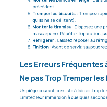
Monter les blancs en neige
: Dans u
précédent.
Tremper les biscuits
: Trempez rapid
qu’ils ne se délitent).
Monter le tiramisu
: Disposez une p
mascarpone. Répétez l’opération jus
Réfrigérer
: Laissez reposer au réfr
Finition
: Avant de servir, saupoudr
Les Erreurs Fréquentes 
Ne pas Trop Tremper les 
Un piège courant consiste à laisser trop lo
Limitez leur immersion à quelques second