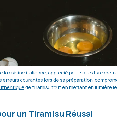
 la cuisine italienne, apprécié pour sa texture créme
reurs courantes lors de sa préparation, compromettan
authentique
de tiramisu tout en mettant en lumière le
pour un Tiramisu Réussi