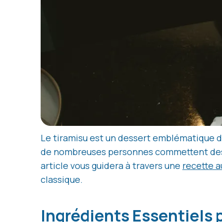
Le tiramisu est un dessert emblématique de
de nombreuses personnes commettent des er
article vous guidera à travers une
recette 
classique.
Ingrédients Essentiels 