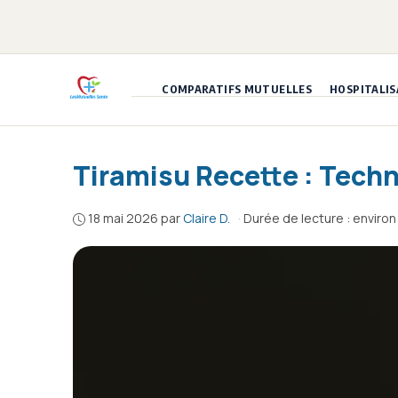
Aller
au
contenu
COMPARATIFS MUTUELLES
HOSPITALIS
Tiramisu Recette : Tech
18 mai 2026
par
Claire D.
·
Durée de lecture : enviro