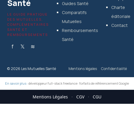
Santé
Guides Santé
Charte
Comparatifs
LE GUIDE PRATIQUE
éditoriale
DES MUTUELLES,
Mutuelles
COMPLÉMENTAIRES
Contact
SANTÉ ET
Remboursements
REMBOURSEMENTS
Santé
f
𝕏
≋
© 2026 Les Mutuelles Santé
Mentions légales
Confidentialité
En savoir plus :
développeur full-stack freelance
·
forfaits de référencement Google
Mentions Légales
·
CGV
·
CGU