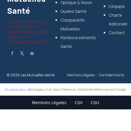
Optique & Vision
L'équipe
Santé
Guides Santé
Charte
Comparatifs
LE GUIDE PRATIQUE
éditoriale
DES MUTUELLES,
Mutuelles
COMPLÉMENTAIRES
Contact
SANTÉ ET
Remboursements
REMBOURSEMENTS
Santé
f
𝕏
≋
© 2026 Les Mutuelles Santé
Mentions légales
Confidentialité
En savoir plus :
développeur full-stack freelance
·
forfaits de référencement Google
Mentions Légales
·
CGV
·
CGU