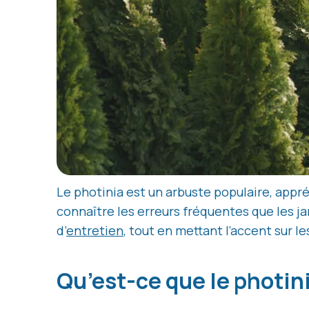
Le photinia est un arbuste populaire, appréc
connaître les erreurs fréquentes que les ja
d’
entretien
, tout en mettant l’accent sur le
Qu’est-ce que le photin