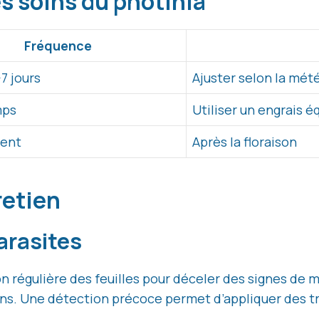
es soins du photinia
Fréquence
7 jours
Ajuster selon la mét
mps
Utiliser un engrais é
ent
Après la floraison
retien
arasites
ion régulière des feuilles pour déceler des signes de
ons. Une détection précoce permet d’appliquer des t