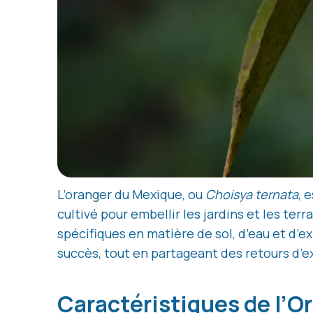
L’oranger du Mexique, ou
Choisya ternata
, 
cultivé pour embellir les jardins et les ter
spécifiques en matière de sol, d’eau et d’ex
succès, tout en partageant des retours d’e
Caractéristiques de l’