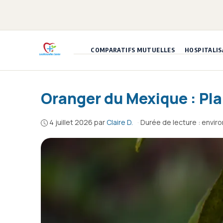
Aller
au
contenu
COMPARATIFS MUTUELLES
HOSPITALIS
Oranger du Mexique : Pla
4 juillet 2026
par
Claire D.
·
Durée de lecture : envir